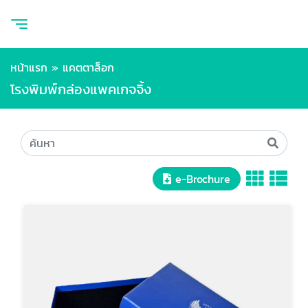
หน้าแรก
»
แคตตาล็อก
โรงพิมพ์กล่องแพคเกจจิ้ง
e-Brochure